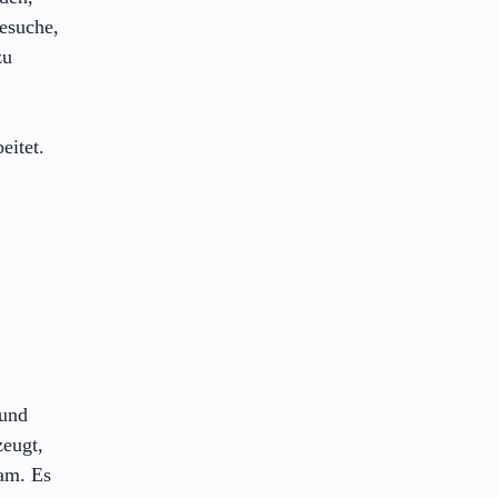
besuche,
zu
eitet.
 und
zeugt,
eam. Es