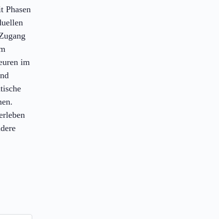
it Phasen
duellen
 Zugang
im
teuren im
und
tische
men.
erleben
ndere