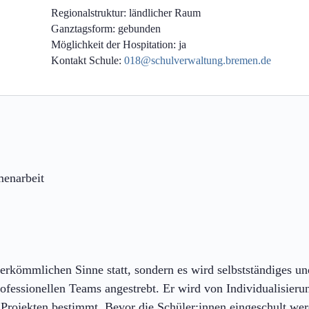
Regionalstruktur:
ländlicher Raum
Ganztagsform:
gebunden
Möglichkeit der Hospitation:
ja
Kontakt Schule:
018@schulverwaltung.bremen.de
enarbeit
herkömmlichen Sinne statt, sondern es wird selbstständiges un
rofessionellen Teams angestrebt. Er wird von Individualisieru
Projekten bestimmt. Bevor die Schüler:innen eingeschult wer