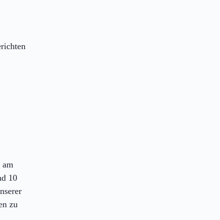
richten
h am
nd 10
nserer
en zu